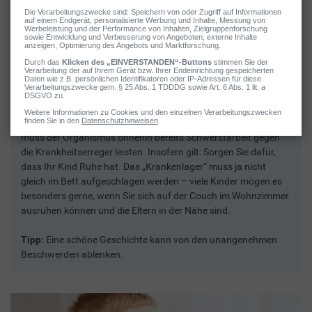
2 / 4
Körperliche Schonung
Körperliche Schonung ist für Ihr Kind jetzt wichtig. Schließlich
muss der Organismus ohnehin bereits Schwerstarbeit gegen
die Krankheitserreger leisten. Insofern gilt: Sorgen Sie dafür,
dass Ihr Kind Ruhe hat. Das „Krankenlager“ muss ja nicht
gleich im Bett aufgeschlagen werden – viele Kinder mögen es
besonders gerne, wenn Sie sich auf der Couch im Wohnzimmer
ausruhen können und die Eltern in der Nähe sind.
Tipp:
Eine schöne Geschichte kann von den unangenehmen
Beschwerden ablenken.