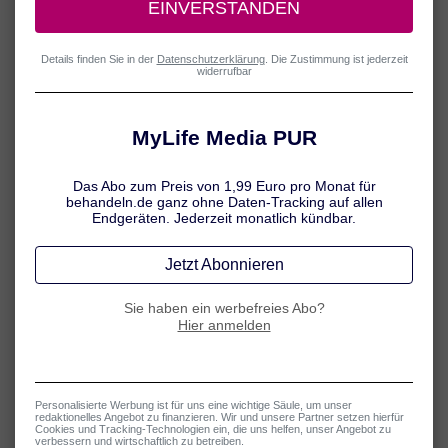
Sollten Sie den Verdacht haben, dass Ihr Kind eine Sinusitis hat,
vereinbaren Sie bitte einen Termin beim Kinderarzt.
Achten Sie also auf mögliche Anzeichen. Dazu zählen
Schnupfen, Sekret, das die Rachenwand hinabläuft und
Kopfschmerzen, die sich beim Bücken verstärken. Auch Fieber
und allgemeine Abgeschlagenheit sind möglich. Bei Kindern
kann zusätzlich ein starker Reizhusten auftreten, der bis zum
Erbrechen führen kann.
Erfahren Sie hier mehr über das Thema
Sinusitis bei Kindern
behandeln
.